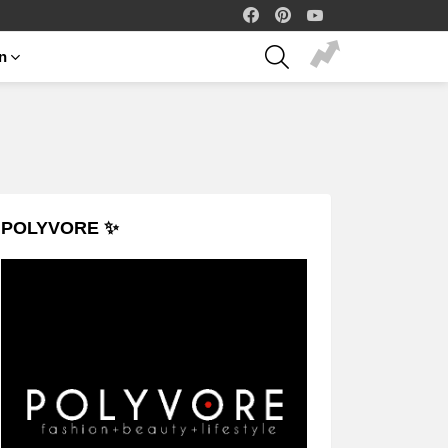
facebook
pinterest
youtube
SEARCH
on
POLYVORE ✨