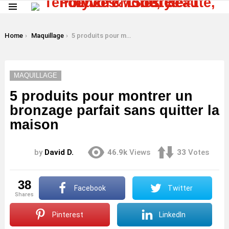
Menu
LATEST
STORIES
You are here:
Home
Maquillage
5 produits pour montrer un bronzage parfait sans quitter la maison
MAQUILLAGE
5 produits pour montrer un
bronzage parfait sans quitter la
maison
by
David D.
46.9k
Views
33
Votes
38
Facebook
Twitter
shares
Pinterest
LinkedIn