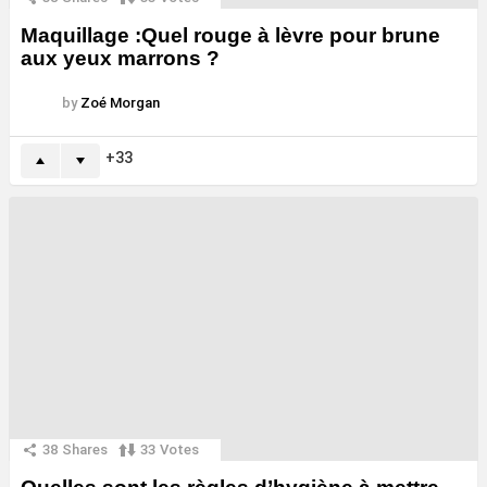
Maquillage :Quel rouge à lèvre pour brune
aux yeux marrons ?
by
Zoé Morgan
33
38
Shares
33
Votes