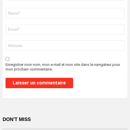
Nom
*
E-
mail
*
Site
web
Enregistrer mon nom, mon e-mail et mon site dans le navigateur pour
mon prochain commentaire.
DON'T MISS