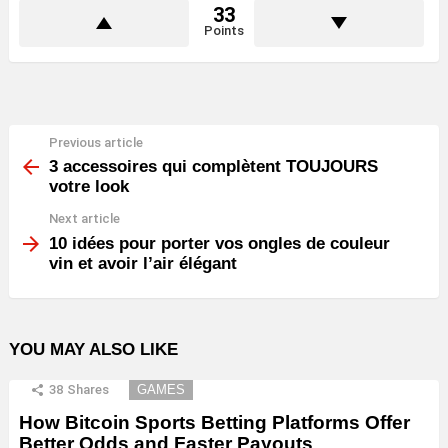
33
Points
Previous article
See
more
3 accessoires qui complètent TOUJOURS
votre look
Next article
10 idées pour porter vos ongles de couleur
vin et avoir l’air élégant
YOU MAY ALSO LIKE
38
Shares
GAMES
How Bitcoin Sports Betting Platforms Offer
Better Odds and Faster Payouts