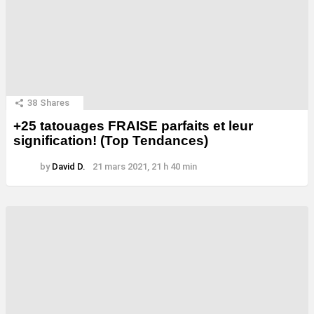
38
Shares
+25 tatouages ​​FRAISE parfaits et leur
signification! (Top Tendances)
by
David D.
21 mars 2021, 21 h 40 min