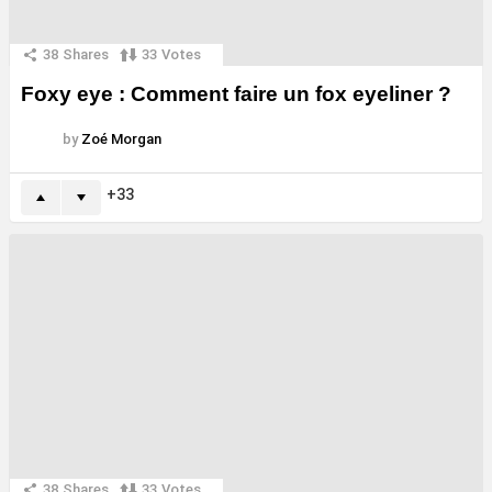
38
Shares
33
Votes
Foxy eye : Comment faire un fox eyeliner ?
by
Zoé Morgan
33
38
Shares
33
Votes