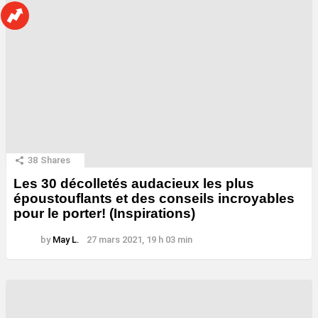
38
Shares
Les 30 décolletés audacieux les plus
époustouflants et des conseils incroyables
pour le porter! (Inspirations)
by
May L.
27 mars 2021, 19 h 03 min