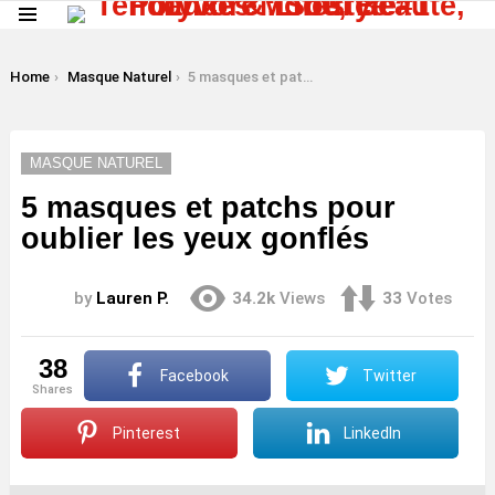
Menu
LATEST
STORIES
You are here:
Home
Masque Naturel
5 masques et patchs pour oublier les yeux gonflés
MASQUE NATUREL
5 masques et patchs pour
oublier les yeux gonflés
by
Lauren P.
34.2k
Views
33
Votes
38
Facebook
Twitter
shares
Pinterest
LinkedIn