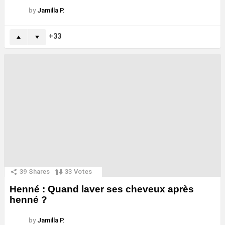
by
Jamilla P.
33
39
Shares
33
Votes
Henné : Quand laver ses cheveux après
henné ?
by
Jamilla P.