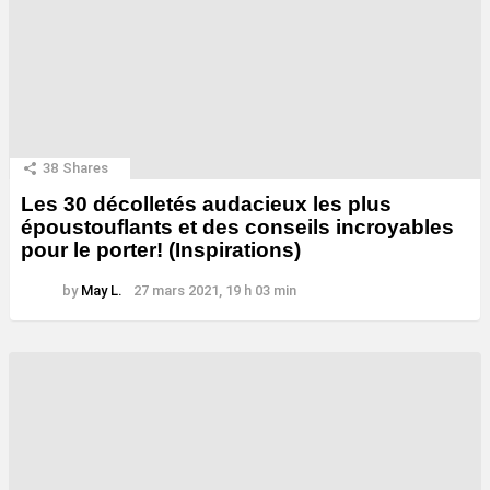
38
Shares
Les 30 décolletés audacieux les plus
époustouflants et des conseils incroyables
pour le porter! (Inspirations)
by
May L.
27 mars 2021, 19 h 03 min