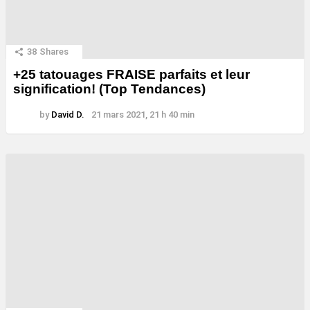
38
Shares
+25 tatouages ​​FRAISE parfaits et leur
signification! (Top Tendances)
by
David D.
21 mars 2021, 21 h 40 min