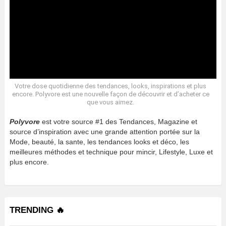
Votre dose quotidienne des tendances, looks, inspirations et plus
encore. Polyvore est une nouvelle façon de découvrir et d’acheter ce
que vous aimez.
Polyvore
est votre source #1 des Tendances, Magazine et
source d’inspiration avec une grande attention portée sur la
Mode, beauté, la sante, les tendances looks et déco, les
meilleures méthodes et technique pour mincir, Lifestyle, Luxe et
plus encore.
TRENDING 🔥