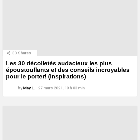
38
Shares
Les 30 décolletés audacieux les plus
époustouflants et des conseils incroyables
pour le porter! (Inspirations)
by
May L.
27 mars 2021, 19 h 03 min