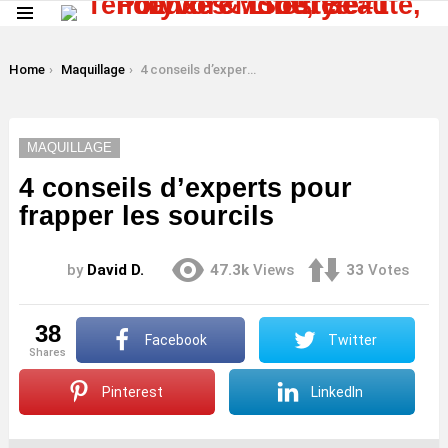
Menu
LATEST
STORIES
You are here:
Home
Maquillage
4 conseils d’experts pour frapper les sourcils
MAQUILLAGE
4 conseils d’experts pour
frapper les sourcils
by
David D.
47.3k
Views
33
Votes
38
Facebook
Twitter
shares
Pinterest
LinkedIn