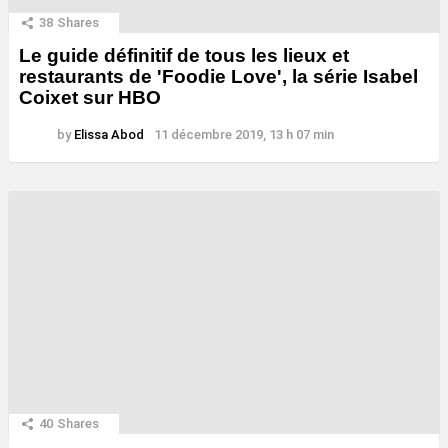
38
Shares
Le guide définitif de tous les lieux et
restaurants de 'Foodie Love', la série Isabel
Coixet sur HBO
by
Elissa Abod
11 décembre 2019, 13 h 07 min
40
Shares