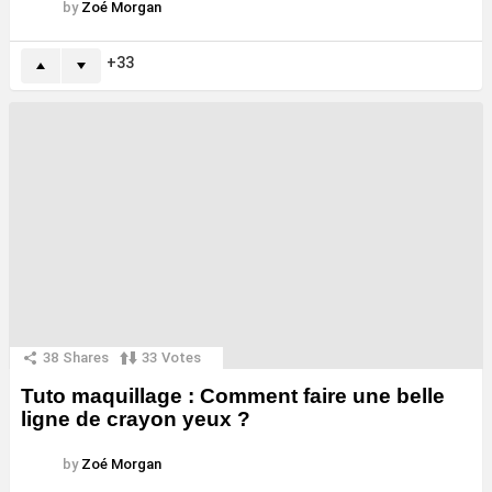
by
Zoé Morgan
33
38
Shares
33
Votes
Tuto maquillage : Comment faire une belle
ligne de crayon yeux ?
by
Zoé Morgan