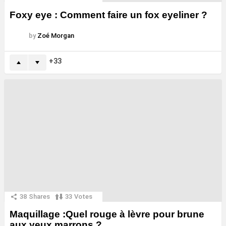
Foxy eye : Comment faire un fox eyeliner ?
by
Zoé Morgan
33
38
Shares
33
Votes
Maquillage :Quel rouge à lèvre pour brune
aux yeux marrons ?