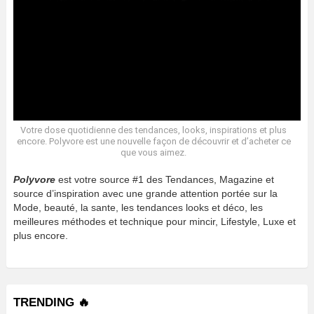
Votre dose quotidienne des tendances, looks, inspirations et plus
encore. Polyvore est une nouvelle façon de découvrir et d’acheter ce
que vous aimez.
Polyvore
est votre source #1 des Tendances, Magazine et
source d’inspiration avec une grande attention portée sur la
Mode, beauté, la sante, les tendances looks et déco, les
meilleures méthodes et technique pour mincir, Lifestyle, Luxe et
plus encore.
TRENDING 🔥