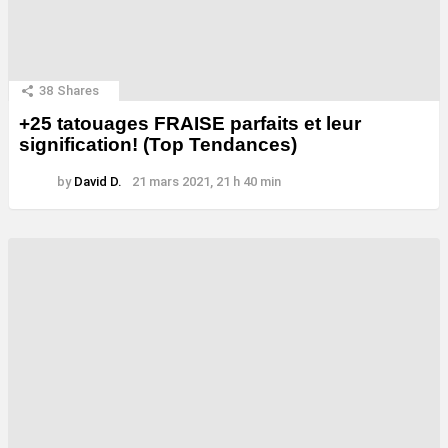
38
Shares
+25 tatouages ​​FRAISE parfaits et leur
signification! (Top Tendances)
by
David D.
21 mars 2021, 21 h 40 min