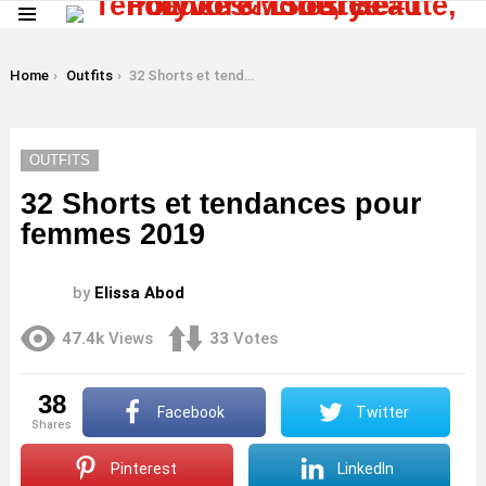
Menu
LATEST
STORIES
You are here:
Home
Outfits
32 Shorts et tendances pour femmes 2019
OUTFITS
32 Shorts et tendances pour
femmes 2019
by
Elissa Abod
47.4k
Views
33
Votes
38
Facebook
Twitter
shares
Pinterest
LinkedIn