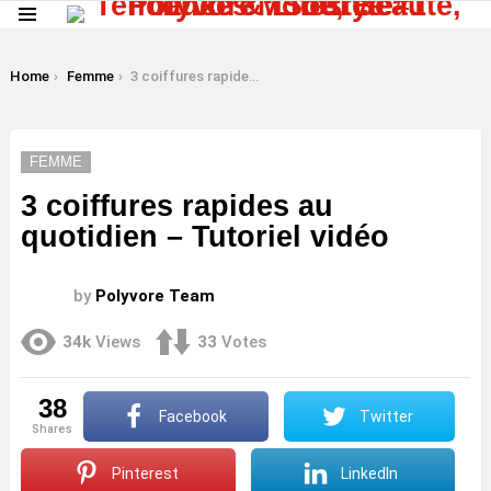
Menu
LATEST
STORIES
You are here:
Home
Femme
3 coiffures rapides au quotidien – Tutoriel vidéo
FEMME
3 coiffures rapides au
quotidien – Tutoriel vidéo
by
Polyvore Team
34k
Views
33
Votes
38
Facebook
Twitter
shares
Pinterest
LinkedIn