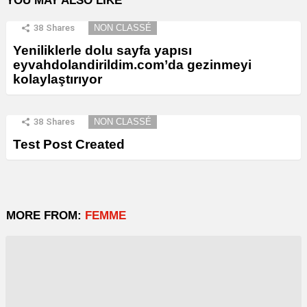
YOU MAY ALSO LIKE
38
Shares
NON CLASSÉ
Yeniliklerle dolu sayfa yapısı
eyvahdolandirildim.com’da gezinmeyi
kolaylaştırıyor
38
Shares
NON CLASSÉ
Test Post Created
MORE FROM:
FEMME