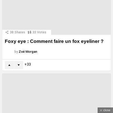
38
Shares
33
Votes
Foxy eye : Comment faire un fox eyeliner ?
by
Zoé Morgan
33
close