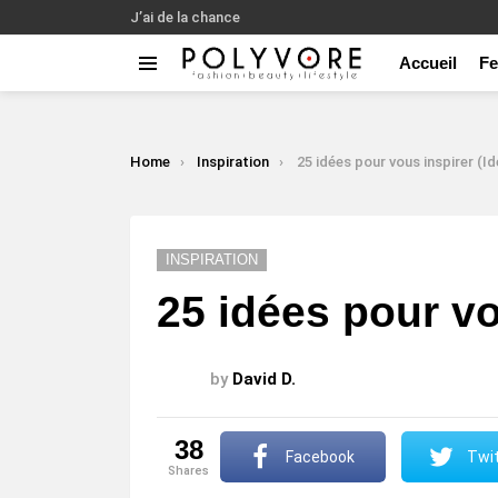
J’ai de la chance
Accueil
F
Menu
LATEST
STORIES
You are here:
Home
Inspiration
25 idées pour vous inspirer (Id
INSPIRATION
25 idées pour vo
by
David D.
38
Facebook
Twit
shares