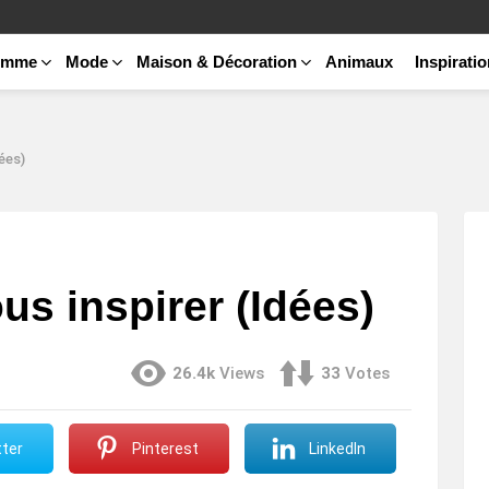
emme
Mode
Maison & Décoration
Animaux
Inspirati
ées)
us inspirer (Idées)
26.4k
Views
33
Votes
ter
Pinterest
LinkedIn