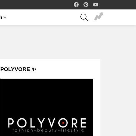
facebook
pinterest
youtube
SEARCH
on
POLYVORE ✨