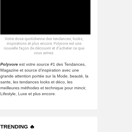
Votre dose quotidienne des tendances, looks,
inspirations et plus encore. Polyvore est une
nouvelle façon de découvrir et d’acheter ce que
vous aimez.
Polyvore
est votre source #1 des Tendances,
Magazine et source d’inspiration avec une
grande attention portée sur la Mode, beauté, la
sante, les tendances looks et déco, les
meilleures méthodes et technique pour mincir,
Lifestyle, Luxe et plus encore.
TRENDING 🔥