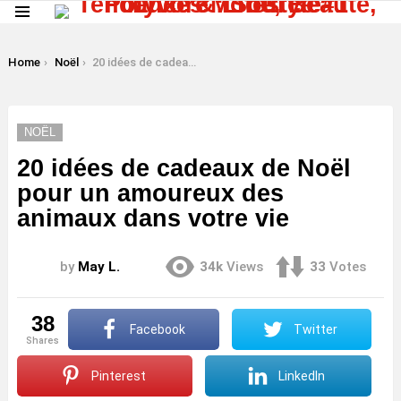
Menu
LATEST
STORIES
You are here:
Home
Noël
20 idées de cadeaux de Noël pour un amoureux des animaux dans votre vie
NOËL
20 idées de cadeaux de Noël
pour un amoureux des
animaux dans votre vie
by
May L.
34k
Views
33
Votes
38
Facebook
Twitter
shares
Pinterest
LinkedIn