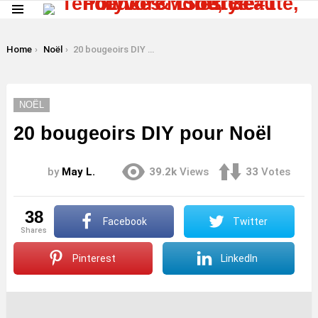
Menu
LATEST
STORIES
You are here:
Home
Noël
20 bougeoirs DIY pour Noël
NOËL
20 bougeoirs DIY pour Noël
by
May L.
39.2k
Views
33
Votes
38
Facebook
Twitter
shares
Pinterest
LinkedIn