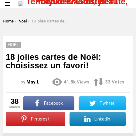
Menu
LATEST
STORIES
You are here:
Home
Noël
18 jolies cartes de Noël: choisissez un favori!
NOËL
18 jolies cartes de Noël:
choisissez un favori!
by
May L.
41.8k
Views
33
Votes
38
Facebook
Twitter
shares
Pinterest
LinkedIn