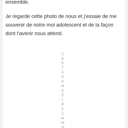
ensemble.
Je regarde cette photo de nous et j’essaie de me
souvenir de notre moi adolescent et de la façon
dont l’avenir nous attend.
C
A
R
T
E
D
E
N
O
Ë
L
#
5.
C
ar
te
d