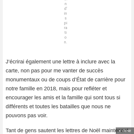
n
d’
in
s
pi
ra
ti
o
n.
J’écrirai également une lettre à inclure avec la
carte, non pas pour me vanter de succès
monumentaux ou de coups d’État de carrière pour
notre famille en 2018, mais pour refléter et
encourager les amis et la famille qui sont tous si
différents et toutes les batailles que nous ne
pouvons pas voir.
Tant de gens sautent les lettres de Noël maintenant
close