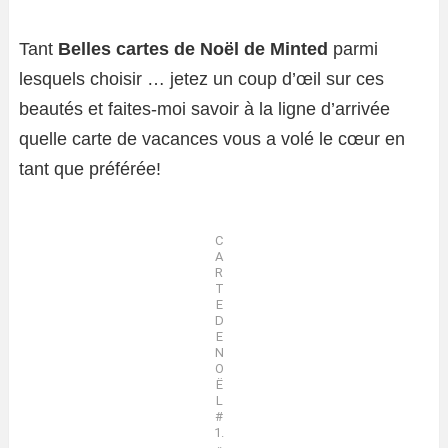
Tant
Belles cartes de Noël de Minted
parmi
lesquels choisir … jetez un coup d’œil sur ces
beautés et faites-moi savoir à la ligne d’arrivée
quelle carte de vacances vous a volé le cœur en
tant que préférée!
C
A
R
T
E
D
E
N
O
Ë
L
#
1.