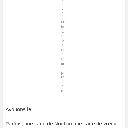
o
u
s
a
ur
ie
z
b
e
s
oi
n
d’
in
s
pi
ra
ti
o
n.
Avouons-le.
Parfois, une carte de Noël ou une carte de vœux