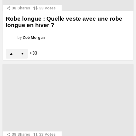
38
Shares
33
Votes
Robe longue : Quelle veste avec une robe
longue en hiver ?
by
Zoé Morgan
33
38
Shares
33
Votes