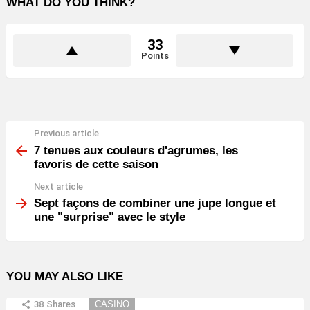
WHAT DO YOU THINK?
33
Points
Previous article
See
more
7 tenues aux couleurs d'agrumes, les
favoris de cette saison
Next article
Sept façons de combiner une jupe longue et
une "surprise" avec le style
YOU MAY ALSO LIKE
38
Shares
CASINO