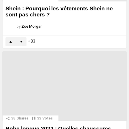
Shein : Pourquoi les vêtements Shein ne
sont pas chers ?
by
Zoé Morgan
33
38
Shares
33
Votes
Robe longue 2022 : Quelles chaussures