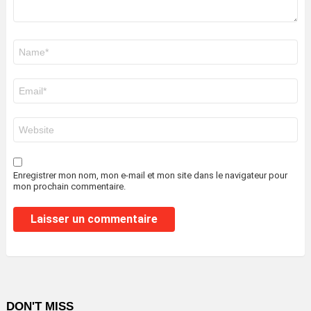
Nom
*
E-
mail
*
Site
web
Enregistrer mon nom, mon e-mail et mon site dans le navigateur pour
mon prochain commentaire.
DON'T MISS