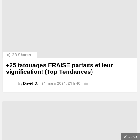
38
Shares
+25 tatouages ​​FRAISE parfaits et leur
signification! (Top Tendances)
by
David D.
21 mars 2021, 21 h 40 min
close