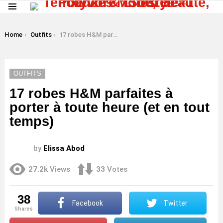
Menu
LATEST
STORIES
You are here:
Home
Outfits
17 robes H&M parfaites à porter à toute heure (et en tout temps)
OUTFITS
17 robes H&M parfaites à
porter à toute heure (et en tout
temps)
by
Elissa Abod
27.2k
Views
33
Votes
38
Facebook
Twitter
shares