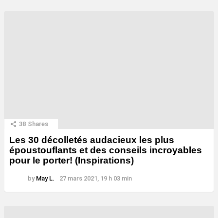
38
Shares
Les 30 décolletés audacieux les plus
époustouflants et des conseils incroyables
pour le porter! (Inspirations)
by
May L.
27 mars 2021, 19 h 03 min