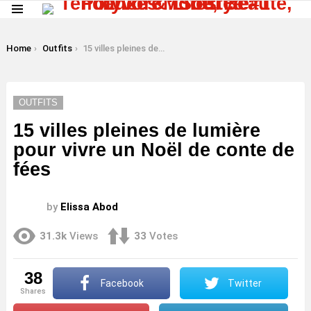
Menu
LATEST
STORIES
You are here:
Home
Outfits
15 villes pleines de lumière pour vivre un Noël de conte de fées
OUTFITS
15 villes pleines de lumière
pour vivre un Noël de conte de
fées
by
Elissa Abod
31.3k
Views
33
Votes
38
Facebook
Twitter
shares