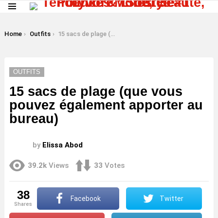
Menu
LATEST
STORIES
You are here:
Home
Outfits
15 sacs de plage (que vous pouvez également apporter au bureau)
OUTFITS
15 sacs de plage (que vous
pouvez également apporter au
bureau)
by
Elissa Abod
39.2k
Views
33
Votes
38
Facebook
Twitter
shares