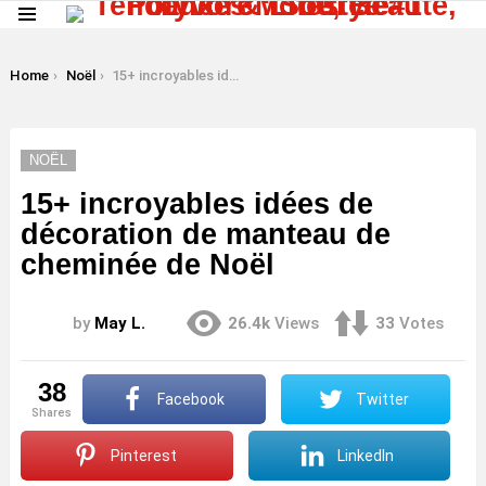
Menu
LATEST
STORIES
You are here:
Home
Noël
15+ incroyables idées de décoration de manteau de cheminée de Noël
NOËL
15+ incroyables idées de
décoration de manteau de
cheminée de Noël
by
May L.
26.4k
Views
33
Votes
38
Facebook
Twitter
shares
Pinterest
LinkedIn