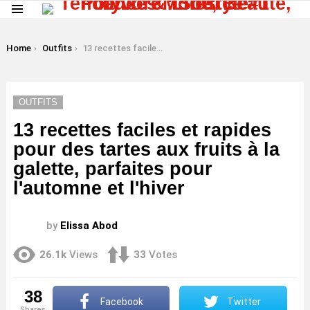
Menu
LATEST
STORIES
You are here:
Home
Outfits
13 recettes faciles et rapides pour des tartes aux fruits à la galette, parfaites pour l'automne et l'hiver
OUTFITS
13 recettes faciles et rapides
pour des tartes aux fruits à la
galette, parfaites pour
l'automne et l'hiver
by
Elissa Abod
26.1k
Views
33
Votes
38
Facebook
Twitter
shares