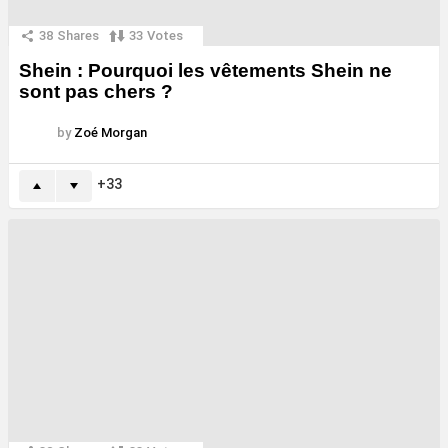
38
Shares
33
Votes
Shein : Pourquoi les vêtements Shein ne
sont pas chers ?
by
Zoé Morgan
33