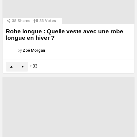
38
Shares
33
Votes
Robe longue : Quelle veste avec une robe
longue en hiver ?
by
Zoé Morgan
33