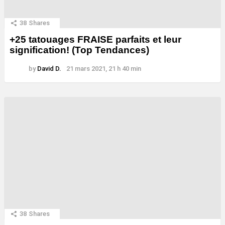
38
Shares
+25 tatouages ​​FRAISE parfaits et leur
signification! (Top Tendances)
by
David D.
21 mars 2021, 21 h 40 min
38
Shares