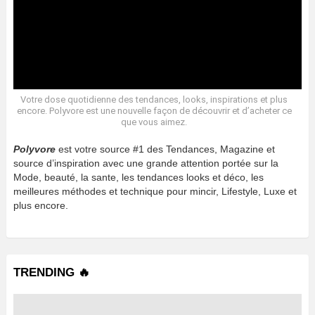
Votre dose quotidienne des tendances, looks, inspirations et plus
encore. Polyvore est une nouvelle façon de découvrir et d’acheter ce
que vous aimez.
Polyvore
est votre source #1 des Tendances, Magazine et
source d’inspiration avec une grande attention portée sur la
Mode, beauté, la sante, les tendances looks et déco, les
meilleures méthodes et technique pour mincir, Lifestyle, Luxe et
plus encore.
TRENDING 🔥