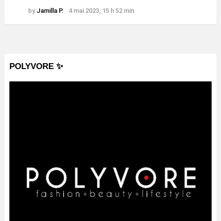
by
Jamilla P.
4 mai 2023, 15 h 52 min
POLYVORE ✨