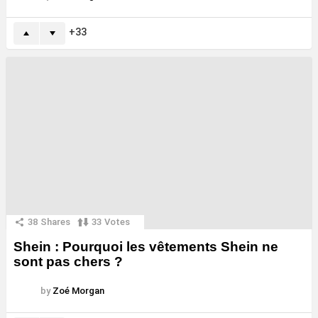
33
38
Shares
33
Votes
Shein : Pourquoi les vêtements Shein ne
sont pas chers ?
by
Zoé Morgan