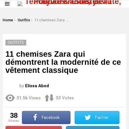
Menu
LATEST
STORIES
You are here:
Home
Outfits
11 chemises Zara qui démontrent la modernité de ce vêtement classique
OUTFITS
11 chemises Zara qui
démontrent la modernité de ce
vêtement classique
by
Elissa Abod
31.5k
Views
33
Votes
38
Facebook
Twitter
shares