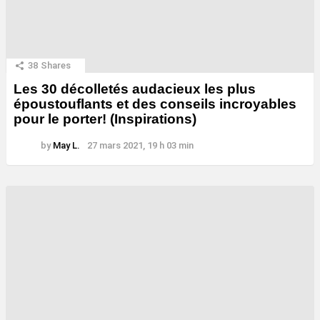
38
Shares
Les 30 décolletés audacieux les plus
époustouflants et des conseils incroyables
pour le porter! (Inspirations)
by
May L.
27 mars 2021, 19 h 03 min