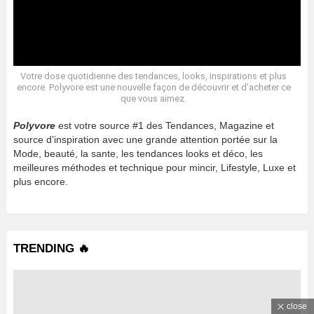
Votre dose quotidienne des tendances, looks, inspirations et plus
encore. Polyvore est une nouvelle façon de découvrir et d’acheter ce
que vous aimez.
Polyvore
est votre source #1 des Tendances, Magazine et
source d’inspiration avec une grande attention portée sur la
Mode, beauté, la sante, les tendances looks et déco, les
meilleures méthodes et technique pour mincir, Lifestyle, Luxe et
plus encore.
TRENDING 🔥
close