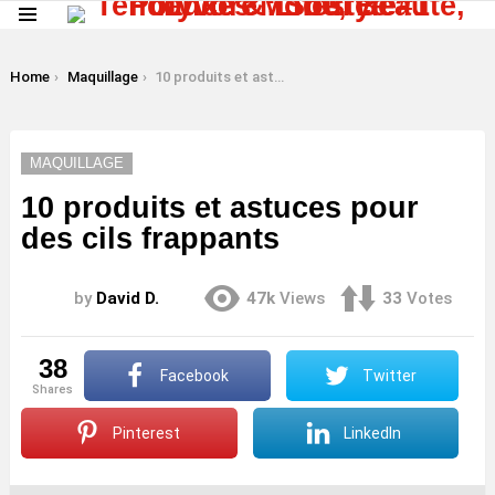
Menu
LATEST
STORIES
You are here:
Home
Maquillage
10 produits et astuces pour des cils frappants
MAQUILLAGE
10 produits et astuces pour
des cils frappants
by
David D.
47k
Views
33
Votes
38
Facebook
Twitter
shares
Pinterest
LinkedIn