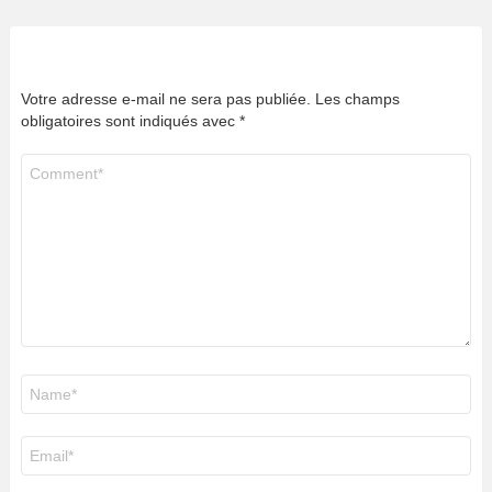
Votre adresse e-mail ne sera pas publiée.
Les champs
obligatoires sont indiqués avec
*
Commentaire
*
Nom
*
E-
mail
*