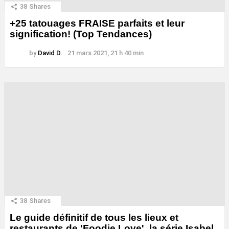
38
Shares
+25 tatouages ​​FRAISE parfaits et leur
signification! (Top Tendances)
by
David D.
21 mars 2021, 21 h 40 min
38
Shares
Le guide définitif de tous les lieux et
restaurants de 'Foodie Love', la série Isabel