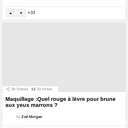
33
38
Shares
33
Votes
Maquillage :Quel rouge à lèvre pour brune
aux yeux marrons ?
by
Zoé Morgan