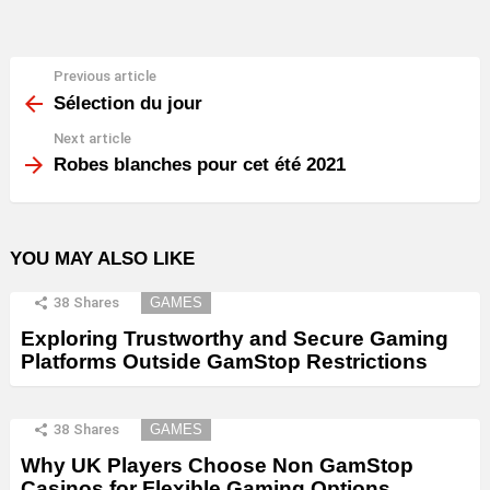
Previous article
See
more
Sélection du jour
Next article
Robes blanches pour cet été 2021
YOU MAY ALSO LIKE
38
Shares
GAMES
Exploring Trustworthy and Secure Gaming
Platforms Outside GamStop Restrictions
38
Shares
GAMES
Why UK Players Choose Non GamStop
Casinos for Flexible Gaming Options