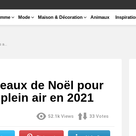
emme
Mode
Maison & Décoration
Animaux
Inspirati
2021
deaux de Noël pour
plein air en 2021
52.1k
Views
33
Votes