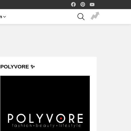
facebook
pinterest
youtube
SEARCH
on
POLYVORE ✨