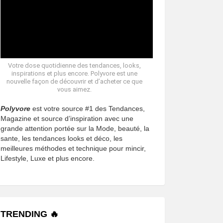
Votre dose quotidienne des tendances, looks,
inspirations et plus encore. Polyvore est une
nouvelle façon de découvrir et d’acheter ce que
vous aimez.
Polyvore
est votre source #1 des Tendances,
Magazine et source d’inspiration avec une
grande attention portée sur la Mode, beauté, la
sante, les tendances looks et déco, les
meilleures méthodes et technique pour mincir,
Lifestyle, Luxe et plus encore.
TRENDING 🔥