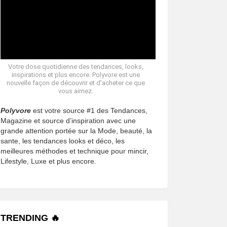
Votre dose quotidienne des tendances, looks,
inspirations et plus encore. Polyvore est une
nouvelle façon de découvrir et d’acheter ce que
vous aimez.
Polyvore
est votre source #1 des Tendances,
Magazine et source d’inspiration avec une
grande attention portée sur la Mode, beauté, la
sante, les tendances looks et déco, les
meilleures méthodes et technique pour mincir,
Lifestyle, Luxe et plus encore.
TRENDING 🔥