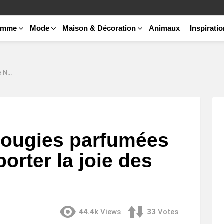
emme
Mode
Maison & Décoration
Animaux
Inspirati
Fêtes
bougies parfumées
orter la joie des
44.4k
Views
33
Votes