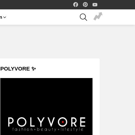
facebook
pinterest
youtube
SEARCH
on
POLYVORE ✨