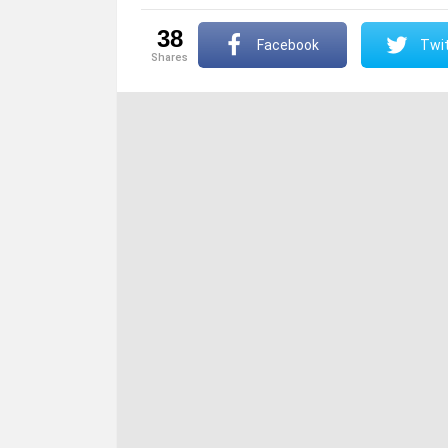
38
Facebook
Twit
shares