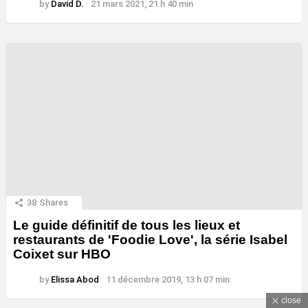
by
David D.
21 mars 2021, 21 h 40 min
38
Shares
Le guide définitif de tous les lieux et
restaurants de 'Foodie Love', la série Isabel
Coixet sur HBO
by
Elissa Abod
11 décembre 2019, 13 h 07 min
close