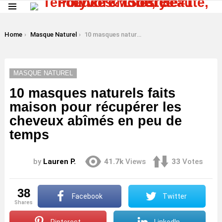
Menu
LATEST
STORIES
You are here:
Home
Masque Naturel
10 masques naturels faits maison pour récupérer les cheveux abîmés en peu de temps
MASQUE NATUREL
10 masques naturels faits
maison pour récupérer les
cheveux abîmés en peu de
temps
by
Lauren P.
41.7k
Views
33
Votes
38
Facebook
Twitter
shares