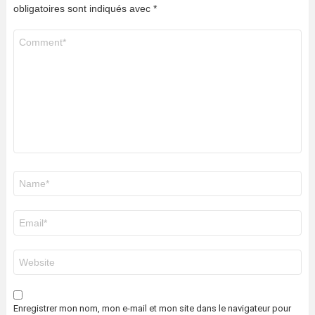
obligatoires sont indiqués avec
*
Commentaire
*
Nom
*
E-
mail
*
Site
web
Enregistrer mon nom, mon e-mail et mon site dans le navigateur pour