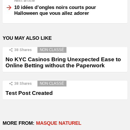
Next article
10 idées d’ongles noirs courts pour
Halloween que vous allez adorer
YOU MAY ALSO LIKE
38
Shares
NON CLASSÉ
No KYC Casinos Bring Unexpected Ease to
Online Betting without the Paperwork
38
Shares
NON CLASSÉ
Test Post Created
MORE FROM:
MASQUE NATUREL