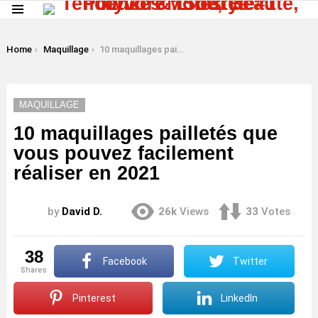
Menu
LATEST
STORIES
You are here:
Home
Maquillage
10 maquillages pailletés que vous pouvez facilement réaliser en 2021
MAQUILLAGE
10 maquillages pailletés que
vous pouvez facilement
réaliser en 2021
by
David D.
26k
Views
33
Votes
38
Facebook
Twitter
shares
Pinterest
LinkedIn