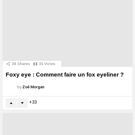
38
Shares
33
Votes
Foxy eye : Comment faire un fox eyeliner ?
by
Zoé Morgan
33