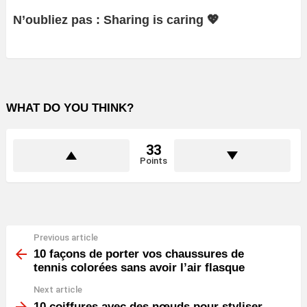
N’oubliez pas : Sharing is caring 💖
WHAT DO YOU THINK?
33
Points
Previous article
See
more
10 façons de porter vos chaussures de
tennis colorées sans avoir l’air flasque
Next article
10 coiffures avec des nœuds pour styliser