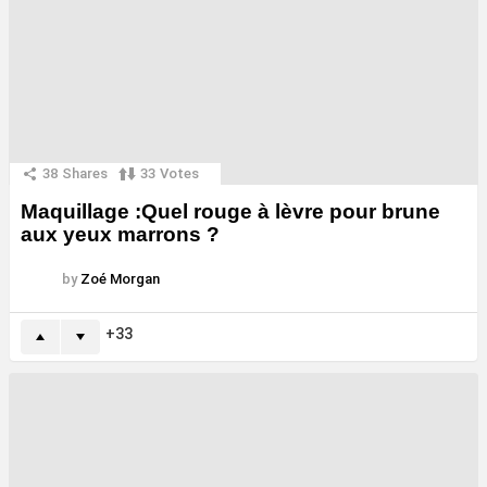
38
Shares
33
Votes
Maquillage :Quel rouge à lèvre pour brune
aux yeux marrons ?
by
Zoé Morgan
33