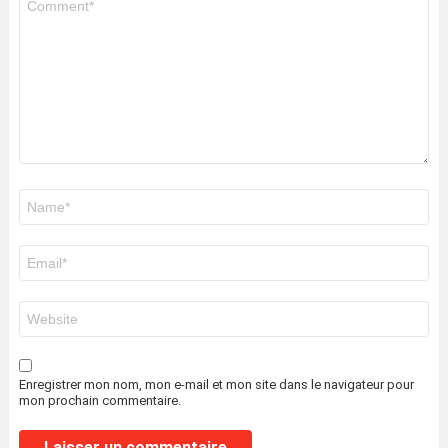
*
Nom
*
E-
mail
*
Site
web
Enregistrer mon nom, mon e-mail et mon site dans le navigateur pour
mon prochain commentaire.