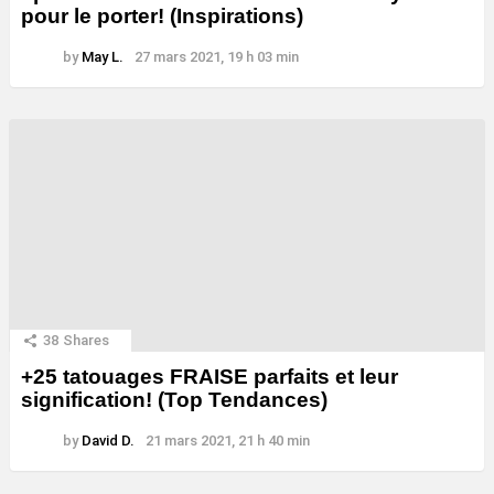
pour le porter! (Inspirations)
by
May L.
27 mars 2021, 19 h 03 min
38
Shares
+25 tatouages ​​FRAISE parfaits et leur
signification! (Top Tendances)
by
David D.
21 mars 2021, 21 h 40 min