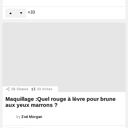
33
38
Shares
33
Votes
Maquillage :Quel rouge à lèvre pour brune
aux yeux marrons ?
by
Zoé Morgan