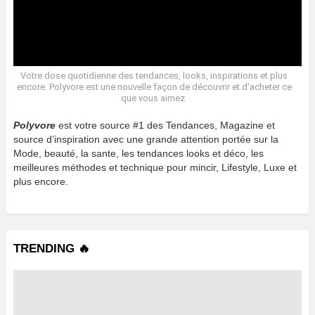
Votre dose quotidienne des tendances, looks, inspirations et plus
encore. Polyvore est une nouvelle façon de découvrir et d’acheter ce
que vous aimez.
Polyvore
est votre source #1 des Tendances, Magazine et
source d’inspiration avec une grande attention portée sur la
Mode, beauté, la sante, les tendances looks et déco, les
meilleures méthodes et technique pour mincir, Lifestyle, Luxe et
plus encore.
TRENDING 🔥