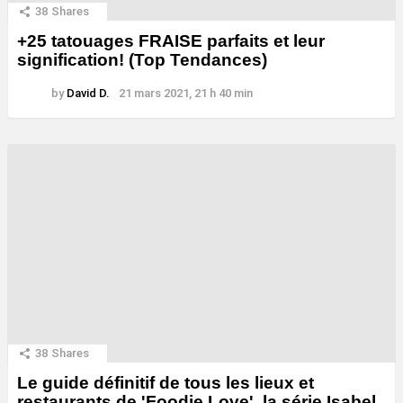
38
Shares
+25 tatouages ​​FRAISE parfaits et leur
signification! (Top Tendances)
by
David D.
21 mars 2021, 21 h 40 min
38
Shares
Le guide définitif de tous les lieux et
restaurants de 'Foodie Love', la série Isabel