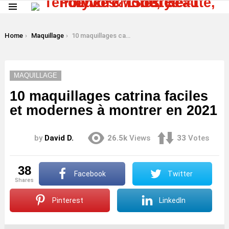
Menu
LATEST
STORIES
You are here:
Home
Maquillage
10 maquillages catrina faciles et modernes à montrer en 2021
MAQUILLAGE
10 maquillages catrina faciles
et modernes à montrer en 2021
by
David D.
26.5k
Views
33
Votes
38
Facebook
Twitter
shares
Pinterest
LinkedIn