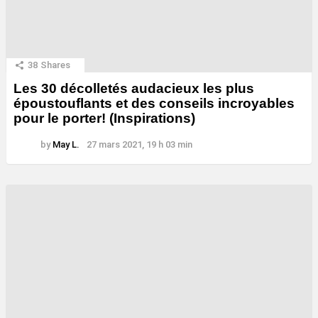
38
Shares
Les 30 décolletés audacieux les plus
époustouflants et des conseils incroyables
pour le porter! (Inspirations)
by
May L.
27 mars 2021, 19 h 03 min