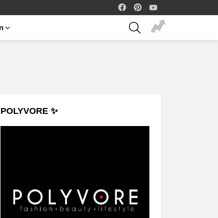
facebook
pinterest
youtube
SEARCH
on
POLYVORE ✨