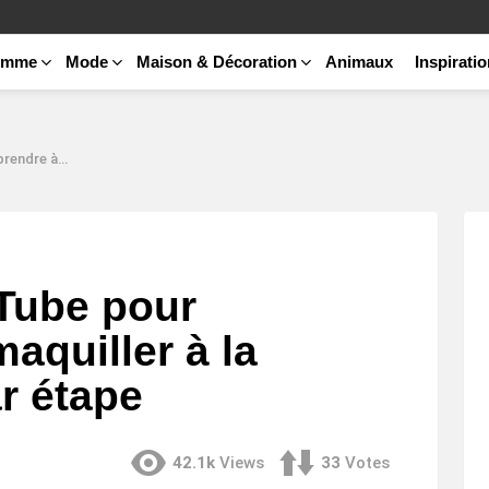
emme
Mode
Maison & Décoration
Animaux
Inspirati
on étape par étape
Tube pour
aquiller à la
r étape
42.1k
Views
33
Votes