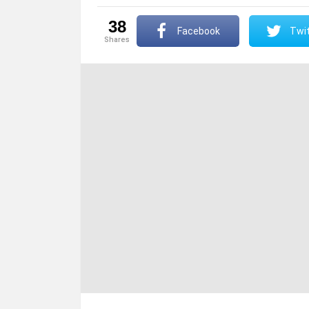
38
Facebook
Twit
shares