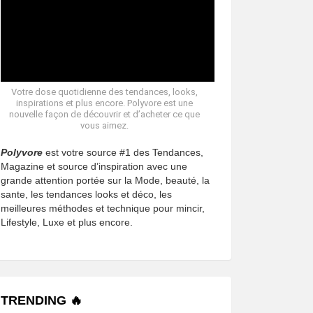
Votre dose quotidienne des tendances, looks,
inspirations et plus encore. Polyvore est une
nouvelle façon de découvrir et d’acheter ce que
vous aimez.
Polyvore
est votre source #1 des Tendances,
Magazine et source d’inspiration avec une
grande attention portée sur la Mode, beauté, la
sante, les tendances looks et déco, les
meilleures méthodes et technique pour mincir,
Lifestyle, Luxe et plus encore.
TRENDING 🔥