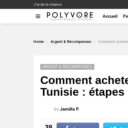
J’ai de la chance
Accueil
F
Menu
LATEST
STORIES
You are here:
Home
Argent & Récompenses
Comment acheter sur Shein e
ARGENT & RÉCOMPENSES
Comment achete
Tunisie : étapes
by
Jamilla P.
38