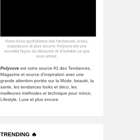
Votre dose quotidienne des tendances, looks,
inspirations et plus encore. Polyvore est une
nouvelle façon de découvrir et d’acheter ce que
vous aimez.
Polyvore
est votre source #1 des Tendances,
Magazine et source d’inspiration avec une
grande attention portée sur la Mode, beauté, la
sante, les tendances looks et déco, les
meilleures méthodes et technique pour mincir,
Lifestyle, Luxe et plus encore.
TRENDING 🔥