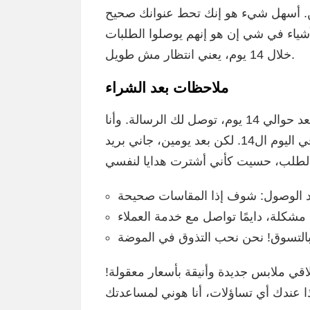
بعد ما تنتهي من الاختيار، لازم تعبي ب
حتى ما يصيرش أي تأخير في التسليم. جم
خلال 14 يوم، يعني انتظار مش طويل.
ملاحظات بعد الشراء
من المهم تكوني صبورة بعد ما تضغطي ‘شراء’. بعد حوالي 14 يوم، توصل لك الرسالة. وأنا
في مرة، حسيت بخلعة، ما وصلتنيش الطلبية في اليوم ال14. لكن بعد يومين، جاني بريد
تذكر أنه الشيء الأحلى في شي إن، هو أن