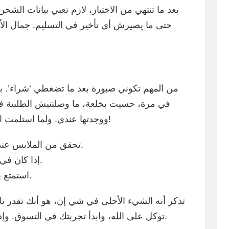
يانات الشحن. أسهل شيء هو إنك تحط عنوانك صحيح
ال الأشياء في شي إن هو إنهم يوصلوا الطلبات
ووجدتها عندي. ولما استلمت الطلب، حسيت كأني أشترت هدايا لنفسي!
تحقق من الملابس عند الوصول: شوف إذا المقاسات صحيحة.
إذا كان في مشكلة، دايمًا تواصل مع خدمة العملاء.
استمتع بالتسوق! نحن نحب التذوق في الموضة.
ك تقدر تلاقي ملابس جديدة وأنيقة بأسعار معقولة!
توكل على الله، وابدأ تجربتك في التسوق. وإذا عندك أي تساؤلات، أنا هوني لمساعدتك.