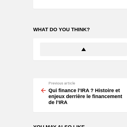
WHAT DO YOU THINK?
Previous article
See
more
Qui finance l’IRA ? Histoire et
enjeux derrière le financement
de l’IRA
YOU MAY ALSO LIKE