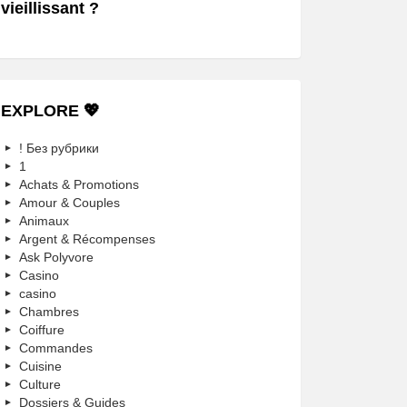
vieillissant ?
EXPLORE 💖
! Без рубрики
1
Achats & Promotions
Amour & Couples
Animaux
Argent & Récompenses
Ask Polyvore
Casino
casino
Chambres
Coiffure
Commandes
Cuisine
Culture
Dossiers & Guides