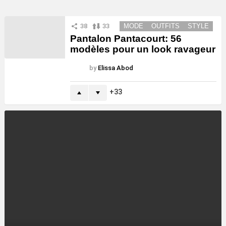
38
33
MODE
OUTFITS
STYLE
Pantalon Pantacourt: 56
modèles pour un look ravageur
by
Elissa Abod
33