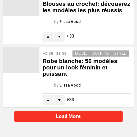
Blouses au crochet: découvrez
les modèles les plus réussis
by
Elissa Abod
33
38
33
MODE
OUTFITS
STYLE
Robe blanche: 56 modèles
pour un look féminin et
puissant
by
Elissa Abod
33
Load More