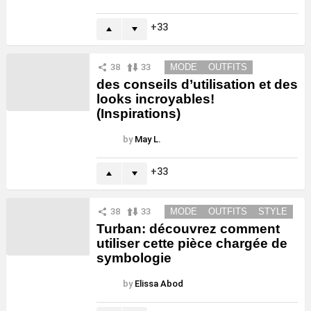
33
38
33
MODE
OUTFITS
des conseils d’utilisation et des
looks incroyables!
(Inspirations)
by
May L.
33
38
33
MODE
OUTFITS
STYLE
Turban: découvrez comment
utiliser cette pièce chargée de
symbologie
by
Elissa Abod