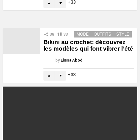
33
38
33
MODE
OUTFITS
STYLE
Bikini au crochet: découvrez
les modèles qui font vibrer l’été
by
Elissa Abod
33