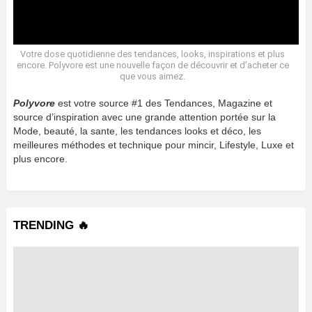
Votre dose quotidienne des tendances, looks, inspirations et plus
encore. Polyvore est une nouvelle façon de découvrir et d’acheter ce
que vous aimez.
Polyvore
est votre source #1 des Tendances, Magazine et
source d’inspiration avec une grande attention portée sur la
Mode, beauté, la sante, les tendances looks et déco, les
meilleures méthodes et technique pour mincir, Lifestyle, Luxe et
plus encore.
TRENDING 🔥