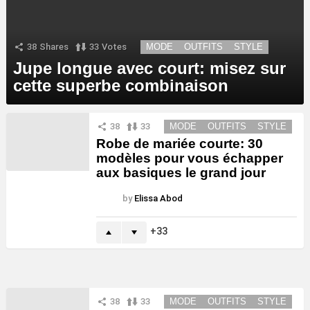
38
Shares
33
Votes
MODE
OUTFITS
STYLE
Jupe longue avec court: misez sur
cette superbe combinaison
38
33
MODE
OUTFITS
STYLE
Robe de mariée courte: 30
modèles pour vous échapper
aux basiques le grand jour
by
Elissa Abod
33
38
33
MODE
OUTFITS
STYLE