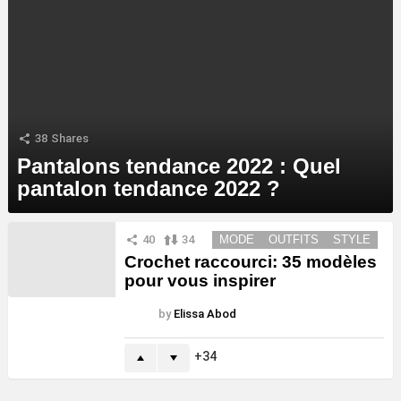
38
Shares
Pantalons tendance 2022 : Quel
pantalon tendance 2022 ?
MORE
40
34
MODE
OUTFITS
STYLE
STORIES
Crochet raccourci: 35 modèles
pour vous inspirer
by
Elissa Abod
34