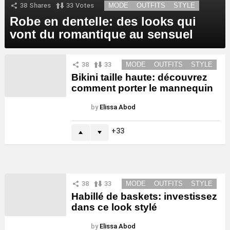
38
Shares
33
Votes
MODE
OUTFITS
STYLE
Robe en dentelle: des looks qui
vont du romantique au sensuel
38
33
MODE
OUTFITS
STYLE
Bikini taille haute: découvrez
comment porter le mannequin
by
Elissa Abod
33
38
33
MODE
OUTFITS
STYLE
Habillé de baskets: investissez
dans ce look stylé
by
Elissa Abod