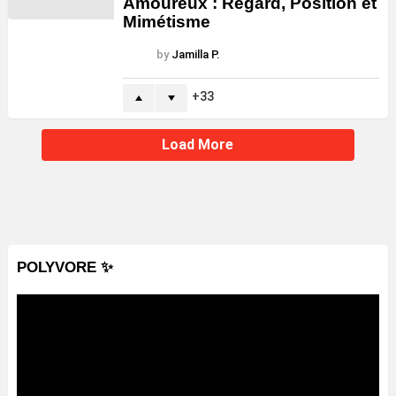
Amoureux : Regard, Position et
Mimétisme
by
Jamilla P.
33
Load More
POLYVORE ✨