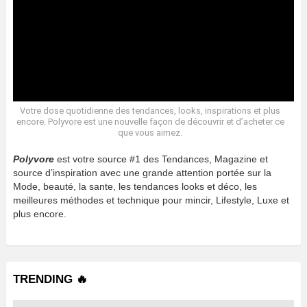
Votre dose quotidienne des tendances, looks, inspirations et plus
encore. Polyvore est une nouvelle façon de découvrir et d’acheter ce
que vous aimez.
Polyvore
est votre source #1 des Tendances, Magazine et
source d’inspiration avec une grande attention portée sur la
Mode, beauté, la sante, les tendances looks et déco, les
meilleures méthodes et technique pour mincir, Lifestyle, Luxe et
plus encore.
TRENDING 🔥