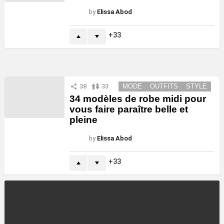
by
Elissa Abod
33
38
33
MODE
OUTFITS
STYLE
34 modèles de robe midi pour
vous faire paraître belle et
pleine
by
Elissa Abod
33