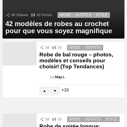
38
Shares
33
Votes
MODE
OUTFITS
STYLE
42 modèles de robes au crochet
pour que vous soyez magnifique
38
33
MODE
OUTFITS
Robe de bal rouge – photos,
modèles et conseils pour
choisir! (Top Tendances)
by
May L.
33
38
33
MODE
OUTFITS
STYLE
Robe de soirée longue: