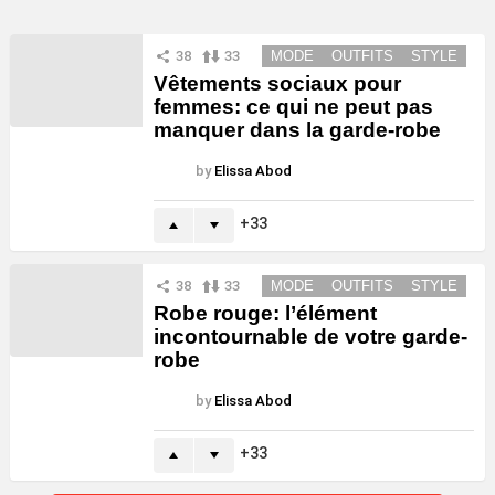
38
33
MODE
OUTFITS
STYLE
Vêtements sociaux pour
femmes: ce qui ne peut pas
manquer dans la garde-robe
by
Elissa Abod
33
38
33
MODE
OUTFITS
STYLE
Robe rouge: l’élément
incontournable de votre garde-
robe
by
Elissa Abod
33