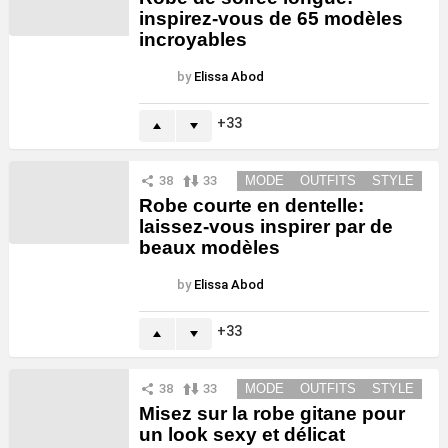
inspirez-vous de 65 modèles
incroyables
by
Elissa Abod
33
38
33
MODE
OUTFITS
STYLE
Robe courte en dentelle:
laissez-vous inspirer par de
beaux modèles
by
Elissa Abod
33
38
33
MODE
OUTFITS
STYLE
Misez sur la robe gitane pour
un look sexy et délicat