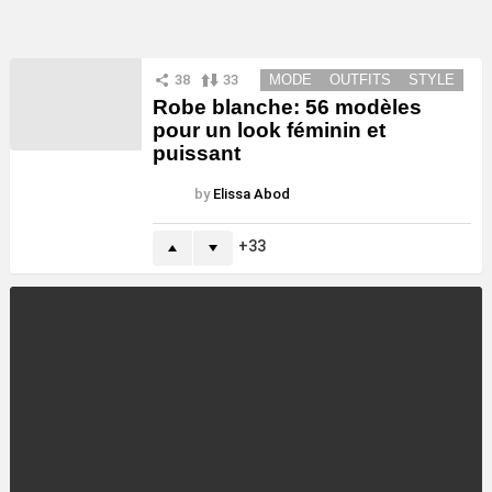
38
33
MODE
OUTFITS
STYLE
Robe blanche: 56 modèles
pour un look féminin et
puissant
by
Elissa Abod
33