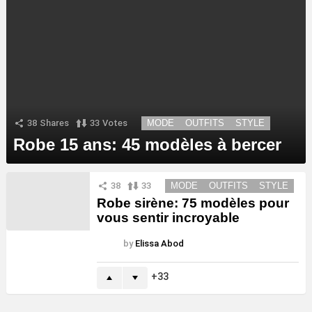
38
Shares
33
Votes
MODE
OUTFITS
STYLE
Robe 15 ans: 45 modèles à bercer
38
33
MODE
OUTFITS
STYLE
Robe sirène: 75 modèles pour
vous sentir incroyable
by
Elissa Abod
33