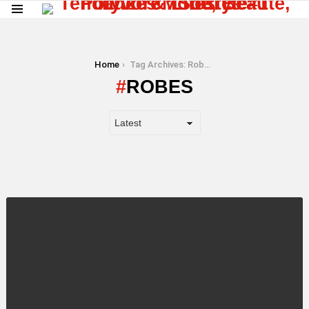
Menu
You are here:
Home
Tag Archives: Robes
ROBES
LATEST
STORY