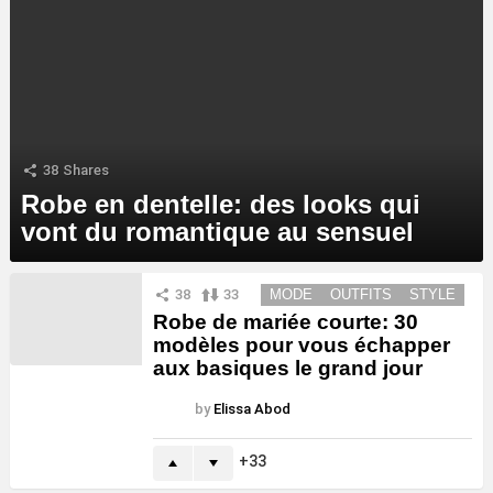
38
Shares
Robe en dentelle: des looks qui
vont du romantique au sensuel
MORE
38
33
MODE
OUTFITS
STYLE
STORIES
Robe de mariée courte: 30
modèles pour vous échapper
aux basiques le grand jour
by
Elissa Abod
33