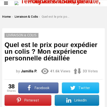
Menu
LATEST
STORIES
You are here:
Home
Livraison & Colis
Quel est le prix pour expédier un colis ? Mon expérience personnelle détaillée
LIVRAISON & COLIS
Quel est le prix pour expédier
un colis ? Mon expérience
personnelle détaillée
by
Jamilla P.
41.6k
Views
33
Votes
38
Facebook
Twitter
shares
Pinterest
LinkedIn