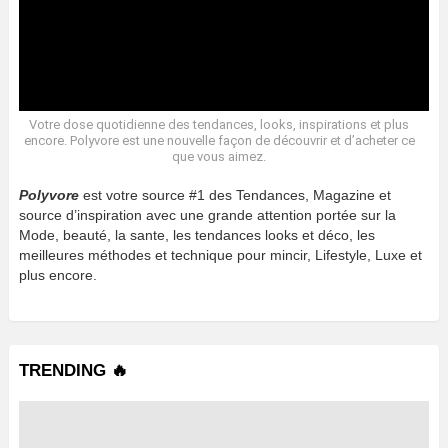
Votre dose quotidienne des tendances, looks, inspirations et plus
encore. Polyvore est une nouvelle façon de découvrir et d’acheter ce
que vous aimez.
Polyvore
est votre source #1 des Tendances, Magazine et
source d’inspiration avec une grande attention portée sur la
Mode, beauté, la sante, les tendances looks et déco, les
meilleures méthodes et technique pour mincir, Lifestyle, Luxe et
plus encore.
TRENDING 🔥