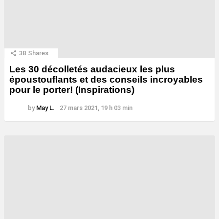
38
Shares
Les 30 décolletés audacieux les plus
époustouflants et des conseils incroyables
pour le porter! (Inspirations)
by
May L.
27 mars 2021, 19 h 03 min