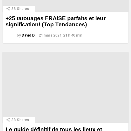
38
Shares
+25 tatouages ​​FRAISE parfaits et leur
signification! (Top Tendances)
by
David D.
21 mars 2021, 21 h 40 min
38
Shares
Le guide définitif de tous les lieux et