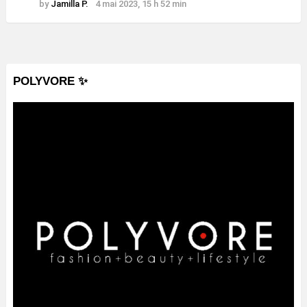
by
Jamilla P.
4 mai 2023, 15 h 52 min
POLYVORE ✨