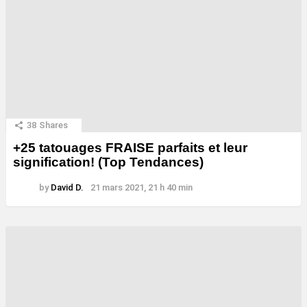
38
Shares
+25 tatouages ​​FRAISE parfaits et leur
signification! (Top Tendances)
by
David D.
21 mars 2021, 21 h 40 min