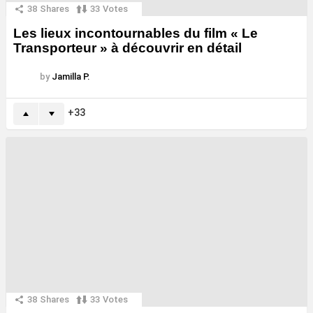
38
Shares
33
Votes
Les lieux incontournables du film « Le
Transporteur » à découvrir en détail
by
Jamilla P.
33
38
Shares
33
Votes