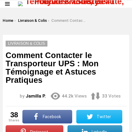
Menu
LATEST
STORIES
You are here:
Home
Livraison & Colis
Comment Contacter le Transporteur UPS : Mon Témoignage et Astuces Pratiques
LIVRAISON & COLIS
Comment Contacter le
Transporteur UPS : Mon
Témoignage et Astuces
Pratiques
by
Jamilla P.
44.2k
Views
33
Votes
38
Facebook
Twitter
shares