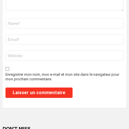
Nom
*
E-
mail
*
Site
web
Enregistrer mon nom, mon e-mail et mon site dans le navigateur pour
mon prochain commentaire.
DON'T MISS