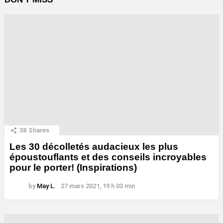
38
Shares
Les 30 décolletés audacieux les plus
époustouflants et des conseils incroyables
pour le porter! (Inspirations)
by
May L.
27 mars 2021, 19 h 03 min