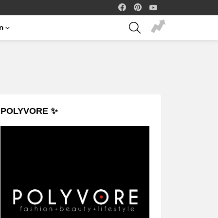
facebook
pinterest
youtube
SEARCH
on
POLYVORE ✨