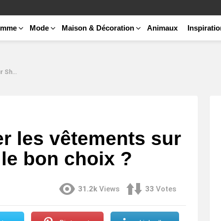
emme
Mode
Maison & Décoration
Animaux
Inspirati
choix ?
 les vêtements sur
 le bon choix ?
31.2k
Views
33
Votes