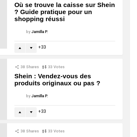
Où se trouve la caisse sur Shein
? Guide pratique pour un
shopping réussi
by
Jamilla P.
33
38
Shares
33
Votes
Shein : Vendez-vous des
produits originaux ou pas ?
by
Jamilla P.
33
38
Shares
33
Votes