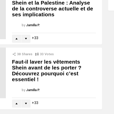
Shein et la Palestine : Analyse
de la controverse actuelle et de
ses implications
by
Jamilla P.
33
38
Shares
33
Votes
Faut-il laver les vêtements
Shein avant de les porter ?
Découvrez pourquoi c’est
essentiel !
by
Jamilla P.
33