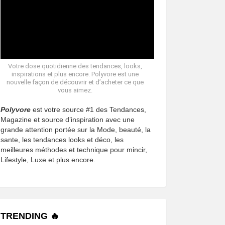
Votre dose quotidienne des tendances, looks,
inspirations et plus encore. Polyvore est une
nouvelle façon de découvrir et d’acheter ce que
vous aimez.
Polyvore
est votre source #1 des Tendances,
Magazine et source d’inspiration avec une
grande attention portée sur la Mode, beauté, la
sante, les tendances looks et déco, les
meilleures méthodes et technique pour mincir,
Lifestyle, Luxe et plus encore.
TRENDING 🔥