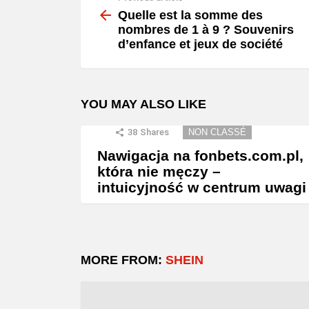
more
Quelle est la somme des
nombres de 1 à 9 ? Souvenirs
d’enfance et jeux de société
YOU MAY ALSO LIKE
38
Shares
NON CLASSÉ
Nawigacja na fonbets.com.pl,
która nie męczy –
intuicyjność w centrum uwagi
MORE FROM:
SHEIN